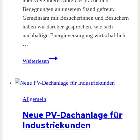
über viele interessante Gespräche und
Begegnungen an unserem Stand gefreut.
Gemeinsam mit Besucherinnen und Besuchern
haben wir darüber gesprochen, wie sich
nachhaltige Energieversorgung wirtschaftlich
…
Grüße
Weiterlesen
von
der
REA26
in
Allgemein
Hannover!
Neue PV-Dachanlage für
Industriekunden