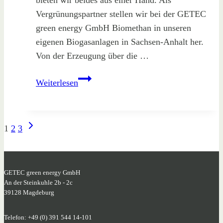
Vergrünungspartner stellen wir bei der GETEC
green energy GmbH Biomethan in unseren
eigenen Biogasanlagen in Sachsen-Anhalt her.
Von der Erzeugung über die …
Versorgungssicherheit
Weiterlesen
durch
Biogas
Seitennavigation
Nächste
1
2
3
Seite
GETEC green energy GmbH
An der Steinkuhle 2b - 2c
39128 Magdeburg
Telefon: +49 (0) 391 544 14-101