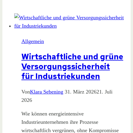
PV-
Park
mit
kommunaler
Beteiligung
Allgemein
Wirtschaftliche und grüne
Versorgungssicherheit
für Industriekunden
Von
Klara Sebening
31. März 2026
21. Juli
2026
Wie können energieintensive
Industrieunternehmen ihre Prozesse
wirtschaftlich vergrünen, ohne Kompromisse