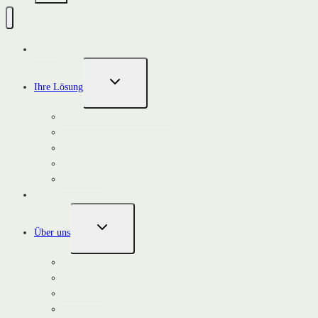
Home
UNTERMENÜ
Ihre Lösung
UMSCHALTEN
Kommunen und Stadtwerke
Flächeneigentümer
Investoren
Industrie
Landwirte
Unsere Leistungen
UNTERMENÜ
Über uns
UMSCHALTEN
Das Unternehmen
Aktuelles
Referenzen
Stellenangebote