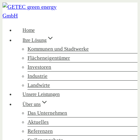
Zum
Inhalt
springen
Home
Ihre Lösung
Kommunen und Stadtwerke
Flächeneigentümer
Investoren
Industrie
Landwirte
Unsere Leistungen
Über uns
Das Unternehmen
Aktuelles
Referenzen