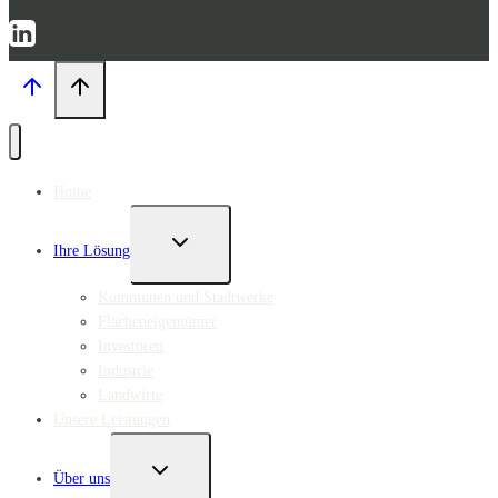
Home
UNTERMENÜ
Ihre Lösung
UMSCHALTEN
Kommunen und Stadtwerke
Flächeneigentümer
Investoren
Industrie
Landwirte
Unsere Leistungen
UNTERMENÜ
Über uns
UMSCHALTEN