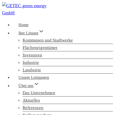
Zum
Inhalt
springen
Home
Ihre Lösung
Kommunen und Stadtwerke
Flächeneigentümer
Investoren
Industrie
Landwirte
Unsere Leistungen
Über uns
Das Unternehmen
Aktuelles
Referenzen