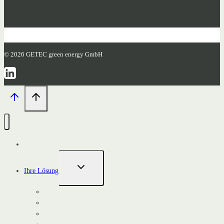
© 2026 GETEC green energy GmbH
Home
UNTERMENÜ
Ihre Lösung
UMSCHALTEN
Kommunen und Stadtwerke
Flächeneigentümer
Investoren