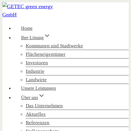
Zum
Inhalt
springen
Home
Ihre Lösung
Kommunen und Stadtwerke
Flächeneigentümer
Investoren
Industrie
Landwirte
Unsere Leistungen
Über uns
Das Unternehmen
Aktuelles
Referenzen