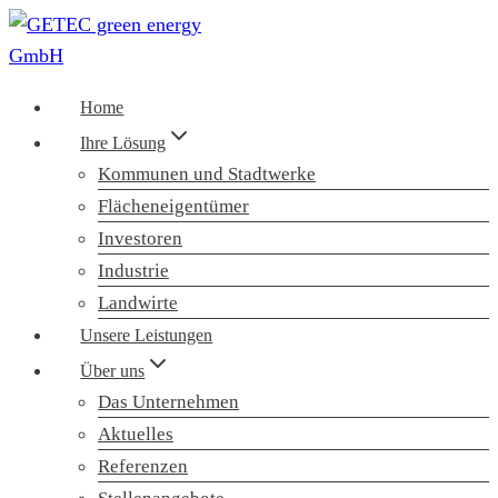
Zum
Inhalt
springen
Home
Ihre Lösung
Kommunen und Stadtwerke
Flächeneigentümer
Investoren
Industrie
Landwirte
Unsere Leistungen
Über uns
Das Unternehmen
Aktuelles
Referenzen