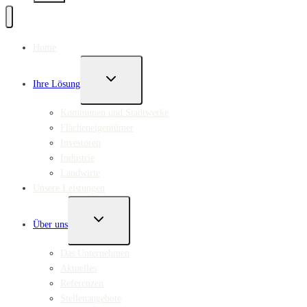
Home
UNTERMENÜ
Ihre Lösung
UMSCHALTEN
Kommunen und Stadtwerke
Flächeneigentümer
Investoren
Industrie
Landwirte
Unsere Leistungen
UNTERMENÜ
Über uns
UMSCHALTEN
Das Unternehmen
Aktuelles
Referenzen
Stellenangebote