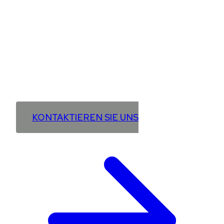
Unternehmens
ökonomisch verringern?
Vereinbaren Sie jetzt ein kostenloses Erstgespräch
für Ihre individuelle Energielösung.
KONTAKTIEREN SIE UNS