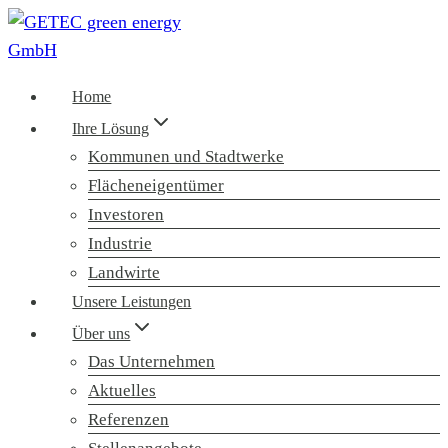
Zum
Inhalt
springen
Home
Ihre Lösung
Kommunen und Stadtwerke
Flächeneigentümer
Investoren
Industrie
Landwirte
Unsere Leistungen
Über uns
Das Unternehmen
Aktuelles
Referenzen